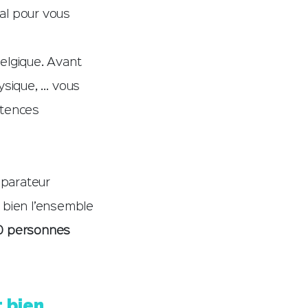
al pour vous
elgique. Avant
ysique, … vous
étences
éparateur
u bien l’ensemble
000 personnes
t bien