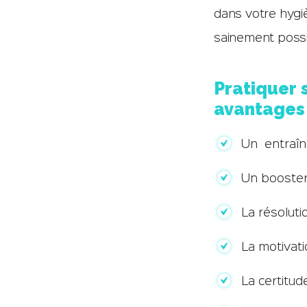
dans votre hygiè
sainement possi
Pratiquer 
avantages 
Un entraîn
Un booster 
La résoluti
La motivat
La certitu