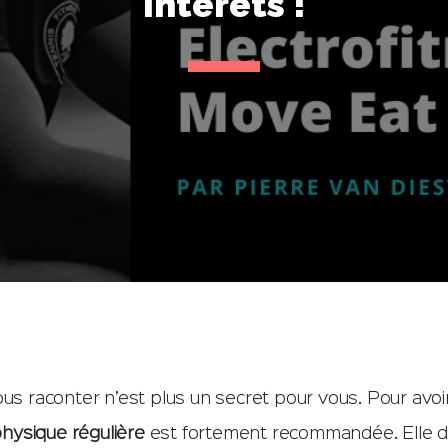
intérêts !
ous raconter n’est plus un secret pour vous. Pour avo
 physique régulière
est fortement recommandée. Elle doi