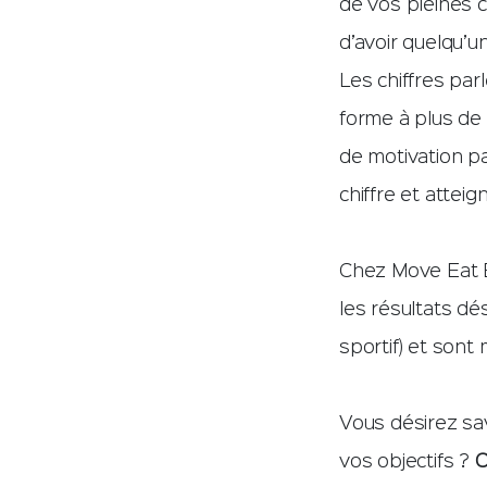
de vos pleines c
d’avoir quelqu’
Les chiffres par
forme à plus de
de motivation p
chiffre et atteig
Chez Move Eat B
les résultats dé
sportif) et son
Vous désirez sa
vos objectifs ?
C