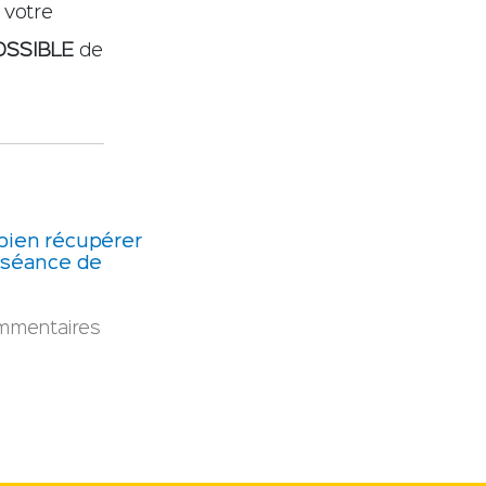
 votre
OSSIBLE
de
ien récupérer
 séance de
mmentaires