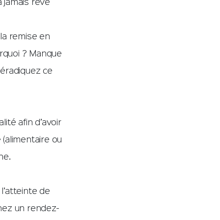
a jamais rêvé
 la remise en
urquoi ? Manque
 éradiquez ce
té afin d’avoir
(alimentaire ou
ne.
’atteinte de
nez un rendez-